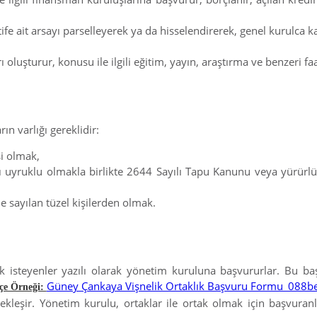
 ait arsayı parselleyerek ya da hisselendirerek, genel kurulca kar
 oluşturur, konusu ile ilgili eğitim, yayın, araştırma ve benzeri fa
ın varlığı gereklidir:
şi olmak,
 uyruklu olmakla birlikte 2644 Sayılı Tapu Kanunu veya yürürl
 sayılan tüzel kişilerden olmak.
mak isteyenler yazılı olarak yönetim kuruluna başvururlar. Bu 
Güney Çankaya Vişnelik Ortaklık Başvuru Formu_088b
çe Örneği:
ekleşir. Yönetim kurulu, ortaklar ile ortak olmak için başvura