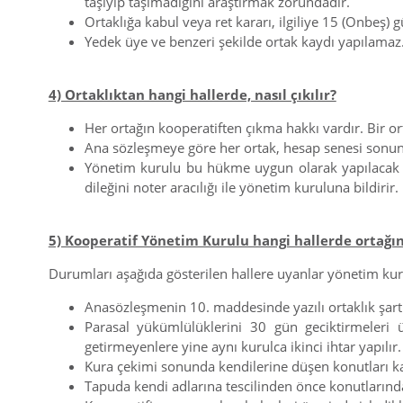
taşıyıp taşımadığını araştırmak zorundadır.
Ortaklığa kabul veya ret kararı, ilgiliye 15 (Onbeş) gün
Yedek üye ve benzeri şekilde ortak kaydı yapılamaz
4) Ortaklıktan hangi hallerde, nasıl çıkılır?
Her ortağın kooperatiften çıkma hakkı vardır. Bir 
Ana sözleşmeye göre her ortak, hesap senesi sonunda
Yönetim kurulu bu hükme uygun olarak yapılacak ist
dileğini noter aracılığı ile yönetim kuruluna bildirir.
5) Kooperatif Yönetim Kurulu hangi hallerde ortağın
Durumları aşağıda gösterilen hallere uyanlar yönetim kurulu
Anasözleşmenin 10. maddesinde yazılı ortaklık şart
Parasal yükümlülüklerini 30 gün geciktirmeleri 
getirmeyenlere yine aynı kurulca ikinci ihtar yapılır
Kura çekimi sonunda kendilerine düşen konutları k
Tapuda kendi adlarına tescilinden önce konutlarında 