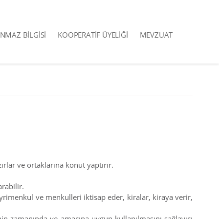
INMAZ BİLGİSİ
KOOPERATİF ÜYELİĞİ
MEVZUAT
ırlar ve ortaklarına konut yaptırır.
rabilir.
yrimenkul ve menkulleri iktisap eder, kiralar, kiraya verir,
edinin zamanında ve amacına uygun kullanılmasını sağlayıcı