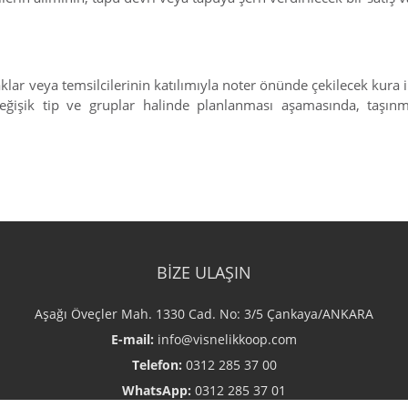
aklar veya temsilcilerinin katılımıyla noter önünde çekilecek kura i
 değişik tip ve gruplar halinde planlanması aşamasında, taşınm
BİZE ULAŞIN
Aşağı Öveçler Mah. 1330 Cad. No: 3/5 Çankaya/ANKARA
E-mail:
info@visnelikkoop.com
Telefon:
0312 285 37 00
WhatsApp:
0312 285 37 01