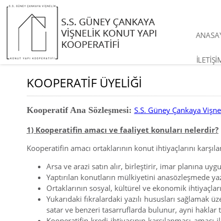
ANASA
İLETİŞİ
KOOPERATİF ÜYELİĞİ
Kooperatif Ana Sözleşmesi:
S.S. Güney Çankaya Vişne
1) Kooperatifin amacı ve faaliyet konuları nelerdir?
Kooperatifin amacı ortaklarının konut ihtiyaçlarını karşıl
Arsa ve arazi satın alır, birleştirir, imar planına uy
Yaptırılan konutların mülkiyetini anasözleşmede yazı
Ortaklarının sosyal, kültürel ve ekonomik ihtiyaçların
Yukarıdaki fıkralardaki yazılı hususları sağlamak üze
satar ve benzeri tasarruflarda bulunur, ayni haklar t
Kooperatifin kredi ihtiyacının karşılanması amacı i