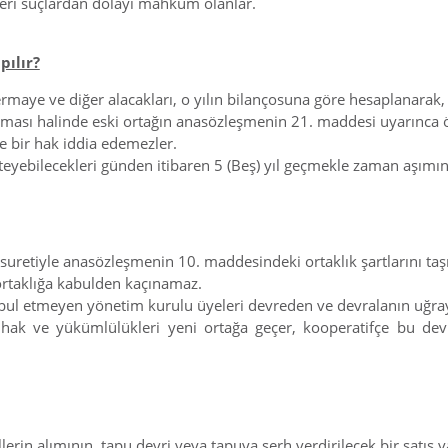
kleri suçlardan dolayı mahkum olanlar.
pılır?
rmaye ve diğer alacakları, o yılın bilançosuna göre hesaplanarak, b
nması halinde eski ortağın anasözleşmenin 21. maddesi uyarınca öded
e bir hak iddia edemezler.
isteyebilecekleri günden itibaren 5 (Beş) yıl geçmekle zaman aşımın
suretiyle anasözleşmenin 10. maddesindeki ortaklık şartlarını taşıy
 ortaklığa kabulden kaçınamaz.
abul etmeyen yönetim kurulu üyeleri devreden ve devralanın uğray
 hak ve yükümlülükleri yeni ortağa geçer, kooperatifçe bu dev
erin alımının, tapu devri veya tapuya şerh verdirilecek bir satış va