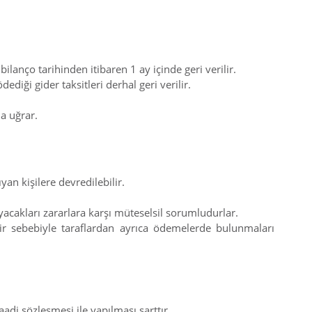
ilanço tarihinden itibaren 1 ay içinde geri verilir.
iği gider taksitleri derhal geri verilir.
a uğrar.
an kişilere devredilebilir.
acakları zararlara karşı müteselsil sorumludurlar.
ir sebebiyle taraflardan ayrıca ödemelerde bulunmaları
adi sözleşmesi ile yapılması şarttır.