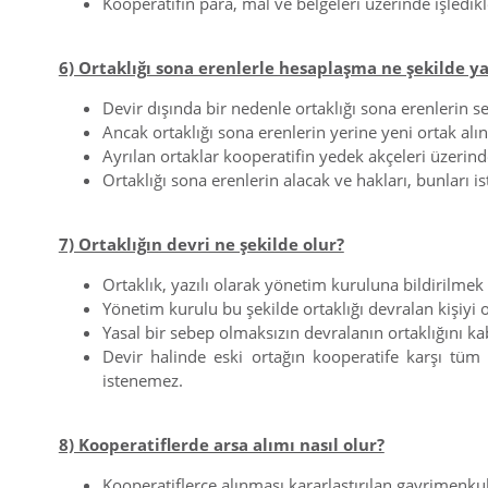
Kooperatifin para, mal ve belgeleri üzerinde işledi
6) Ortaklığı sona erenlerle hesaplaşma ne şekilde ya
Devir dışında bir nedenle ortaklığı sona erenlerin se
Ancak ortaklığı sona erenlerin yerine yeni ortak alı
Ayrılan ortaklar kooperatifin yedek akçeleri üzerind
Ortaklığı sona erenlerin alacak ve hakları, bunları 
7) Ortaklığın devri ne şekilde olur?
Ortaklık, yazılı olarak yönetim kuruluna bildirilmek 
Yönetim kurulu bu şekilde ortaklığı devralan kişiyi
Yasal bir sebep olmaksızın devralanın ortaklığını k
Devir halinde eski ortağın kooperatife karşı tüm
istenemez.
8) Kooperatiflerde arsa alımı nasıl olur?
Kooperatiflerce alınması kararlaştırılan gayrimenkull