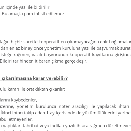
 içinde yazı ile bildirilir.
. Bu amaçla para tahsil edilemez.
ortağın hiçbir surette kooperatiften çıkamayacağına dair bağlama
n en az bir ay önce yönetim kuruluna yazı ile başvurmak suretiyl
eğe rağmen, yazılı başvurunun kooperatif kayıtlarına girişinden
 Bildiri tarihinden itibaren çıkma gerçekleşir.
 çıkarılmasına karar verebilir?
 kararı ile ortaklıktan çıkarılır:
larını kaybedenler,
üzerine, yönetim kurulunca noter aracılığı ile yapılacak ihta
. İkinci ihtarı takip eden 1 ay içerisinde de yükümlülüklerini yerin
abul etmeyenler,
yaptıkları tahribat veya tadilatı yazılı ihtara rağmen düzeltmeyen