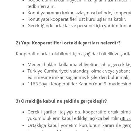
tedbirleri alır.
Konut yapımının imkansızlaşması halinde, kooperatife
Konut yapı kooperatifleri üst kuruluşlarına katılır.
Gerektiğinde ortaklar ve personel için yardım fonları
2) Yapı Kooperatifleri ortaklık şartları nelerdir?
Kooperatife ortak olabilmek için aşağıdaki nitelik ve şartlar
Medeni hakları kullanma ehliyetine sahip gerçek ki
Türkiye Cumhuriyeti vatandaşı olmak veya yabancı
edinmesine imkan sağlanmış kişilerden bulunmak,
1163 Sayılı Kooperatifler Kanunu’nun 9. maddesinde
3) Ortaklığa kabul ne şekilde gerçekleşir?
Gerekli şartları taşıyıp da, kooperatife ortak ol
yükümlülüklerin kabul edildiği açıkça belirtilir
Dilek
(
Ortaklığa kabul yönetim kurulunun kararı ile gerç