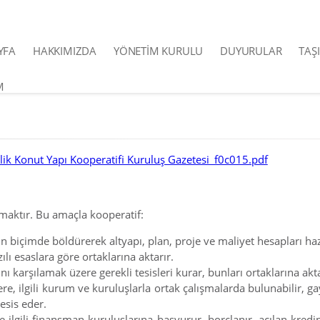
YFA
HAKKIMIZDA
YÖNETİM KURULU
DUYURULAR
TAŞ
M
lik Konut Yapı Kooperatifi Kuruluş Gazetesi_f0c015.pdf
amaktır. Bu amaçla kooperatif:
gun biçimde böldürerek altyapı, plan, proje ve maliyet hesapları haz
lı esaslara göre ortaklarına aktarır.
ı karşılamak üzere gerekli tesisleri kurar, bunları ortaklarına akta
re, ilgili kurum ve kuruluşlarla ortak çalışmalarda bulunabilir, ga
esis eder.
le ilgili finansman kuruluşlarına başvurur, borçlanır, açılan kr