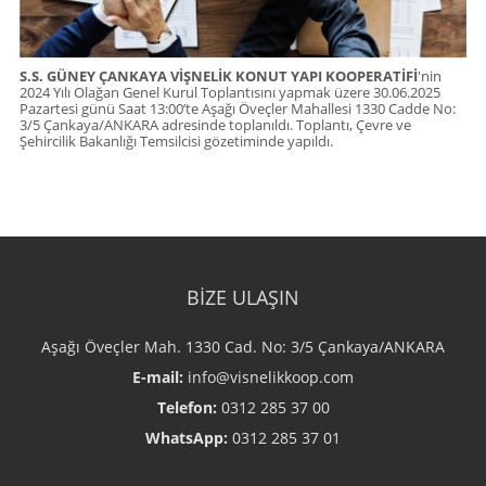
S.S. GÜNEY ÇANKAYA VİŞNELİK KONUT YAPI KOOPERATİFİ
'nin
2024 Yılı Olağan Genel Kurul Toplantısını yapmak üzere 30.06.2025
Pazartesi günü Saat 13:00’te Aşağı Öveçler Mahallesi 1330 Cadde No:
3/5 Çankaya/ANKARA adresinde toplanıldı. Toplantı,
Çevre ve
Şehircilik Bakanlığı Temsilcisi gözetiminde yapıldı.
BİZE ULAŞIN
Aşağı Öveçler Mah. 1330 Cad. No: 3/5 Çankaya/ANKARA
E-mail:
info@visnelikkoop.com
Telefon:
0312 285 37 00
WhatsApp:
0312 285 37 01