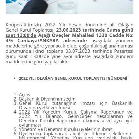
Kooperatifimizin 2022 Yılı hesap dönemine ait Olağan
Genel Kurul Toplantısı,
23.06.2023 tarihinde Cuma günü
saat 13:00’de
Aşağı Öveçler Mahallesi 1330 Cadde No:
3/5 Çankaya/ANKARA adresinde
aşağıdaki gündem
maddelerine göre yapılacak olup; çoğunluk sağlanamaması
durumunda ikinci toplantı 03.07.2023 tarihinde Pazartesi
günü saat 13:00’de yine aynı adreste aşağıdaki gündem
maddelerine göre yapılacaktır.
2022 YILI OLAĞAN GENEL KURUL TOPLANTISI GÜNDEMİ
Açılış
Başkanlık Divanı’nın seçim
Genel Kurul tutanağının imzası için Başkanlık
Divanına yetki verilmesi
2022 Yılı Yönetim Kurulu Çalışma Raporunun ve
2022 Yılı Bilanço, Gelir/Gider hesaplarının ve
Denetim Kurulu Raporunun okunması ve ayrı ayrı
oylanması
Yönetim ve Denetim Kurulu üyelerinin ibrası
Üyelerden toplanacak aidat ve ödeme şekillerinin
belirlenmesi, Yönetim Kuruluna verilecek hakkı