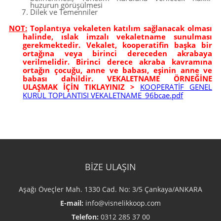
huzurun görüşülmesi
Dilek ve Temenniler
NOT:
Toplantıya vekaleten katılım sağlanacak olması
halinde, ıslak imzalı vekaletname sunulması
gerekmektedir. Vekalet, kooperatifin başka bir
ortağına veya birinci dereceden akrabaya
verilmelidir. Birinci derece akraba kavramına
ortağın çocuğu, anne ve babası, eşinin anne ve
babası dahildir. VEKALETNAME ÖRNEĞİNE
ULAŞMAK İÇİN TIKLAYINIZ >
KOOPERATİF GENEL
KURUL TOPLANTISI VEKALETNAME_96bcae.pdf
BİZE ULAŞIN
Aşağı Öveçler Mah. 1330 Cad. No: 3/5 Çankaya/ANKARA
E-mail:
info@visnelikkoop.com
Telefon:
0312 285 37 00